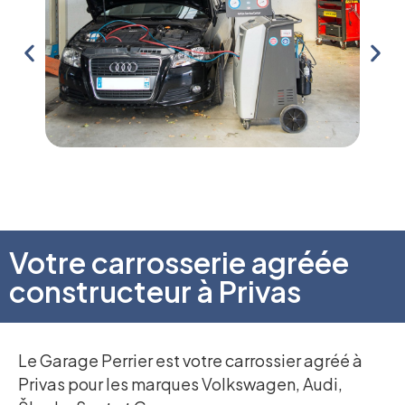
Tout 
Un vaste stock d’outils et accessoires d’origine
votre
Votre carrosserie agréée
constructeur à Privas
Le Garage Perrier est votre carrossier agréé à
Privas pour les marques Volkswagen, Audi,