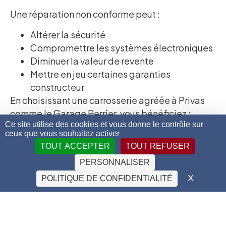
Une réparation non conforme peut :
Altérer la sécurité
Compromettre les systèmes électroniques
Diminuer la valeur de revente
Mettre en jeu certaines garanties
constructeur
En choisissant une carrosserie agréée à Privas
comme le Garage Perrier, vous bénéficiez :
Ce site utilise des cookies et vous donne le contrôle sur
De pièces d’origine constructeur
ceux que vous souhaitez activer
De méthodes validées par la marque
TOUT ACCEPTER
TOUT REFUSER
De l’expertise des techniciens
PERSONNALISER
D’une garantie sur les réparations
X
MASQU
POLITIQUE DE CONFIDENTIALITÉ
D’un historique d’entretien conforme
0€ d’avance + Rachat de franchise
accident en partenariat avec Eurodatacar
(jusqu’à 500€ selon conditions en