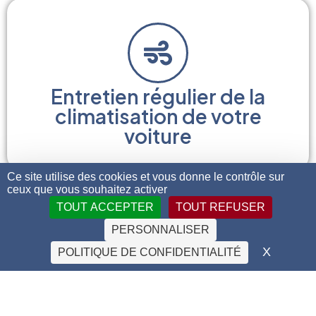
Entretien régulier de la
climatisation de votre
voiture
Ce site utilise des cookies et vous donne le contrôle sur
ceux que vous souhaitez activer
TOUT ACCEPTER
TOUT REFUSER
PERSONNALISER
X
MASQU
POLITIQUE DE CONFIDENTIALITÉ
Un vaste stock d’outils et
accessoires d’origine